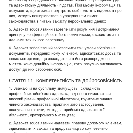
та адвокатську діяльність» підстав. При цьому інформація та
документи, що отримані від третіх осіб і містять відомості про
них, можуть поширюватися з урахуванням вимог
законодавства з питань захисту персональних даних;
5. Адвокат зобов’язаний забезпечити розуміння і дотримання
принципу конфіденційності його помічниками, стажистами та
членами технічного персоналу;
6. Адвокат зобов’язаний забезпечити такі умови зберігання
документів, переданих йому клієнтом, адвокатських досьє та
інших матеріалів, що знаходяться в його розпорядженні і
містять конфіденційну інформацію, котрі розумно виключають
доступ до них сторонніх осіб.
Стаття 11. Компетентність та добросовісність
1. Зважаючи на суспільну значущість і складність
професійних обов’язків адвоката, від нього вимагається
високий рівень професійної підготовки, ґрунтовне знання
чинного законодавства, практики його застосування,
опанування тактики, методів і прийомів адвокатської
діяльності, ораторського мистецтва;
2. Адвокат зобов’язаний надавати правову допомогу клієнтам,
здійснювати їх захист та представництво компетентно і