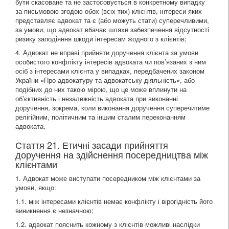
бути скасоване та не застосовується в конкретному випадку
за письмовою згодою обох (всіх тих) клієнтів, інтереси яких
представляє адвокат та є (або можуть стати) суперечливими,
за умови, що адвокат вбачає шляхи забезпечення відсутності
ризику заподіяння шкоди інтересам жодного з клієнтів;
4. Адвокат не вправі прийняти доручення клієнта за умови
особистого конфлікту інтересів адвоката чи пов’язаних з ним
осіб з інтересами клієнта у випадках, передбачених законом
України «Про адвокатуру та адвокатську діяльність», або
подібних до них такою мірою, що це може вплинути на
об’єктивність і незалежність адвоката при виконанні
доручення, зокрема, коли виконання доручення суперечитиме
релігійним, політичним та іншим сталим переконанням
адвоката.
Стаття 21. Етичні засади прийняття
доручення на здійснення посередництва між
клієнтами
1. Адвокат може виступати посередником між клієнтами за
умови, якщо:
1.1. між інтересами клієнтів немає конфлікту і вірогідність його
виникнення є незначною;
1.2. адвокат пояснить кожному з клієнтів можливі наслідки