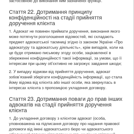
застосовною до виконання ним зазначеної функції.
Стаття 22. Дотримання принципу
конфіденційності на стадії прийняття
доручення клієнта
1. Адвокат не повинен приймати доручення, виконання якого
може потягнути розголошення відомостей, які складають
предмет адвокатської таємниці згідно із законом України «Про
адвокатуру та адвокатську діяльність», крім випадків, коли на
це буде отримано письмову згоду особи, зацікавленої в
збереженні конфіденційності такої інформації, за умови, що її
інтересам при цьому об’єктивно не загрожує завдання шкоди;
2. У випадку відмови від прийняття доручення, адвокат
зобов’язаний зберігати конфіденційність інформації, що стала
йому відома від клієнта або іншої особи, яка звернулась в
інтересах клієнта з пропозицією укладення договору.
Стаття 23. Дотримання поваги до прав інших
адвокатів на стадії прийняття доручення
клієнта
1. До укладення договору з клієнтом адвокат (особа,
уповноважена на підписання договору про надання правової
допомоги від імені адвокатського бюро чи адвокатського