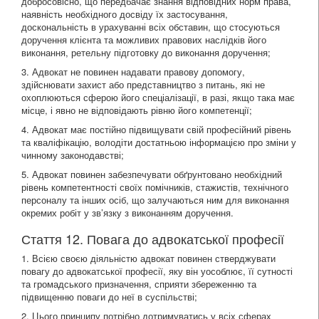
добросовісно, що передбачає знання відповідних норм права,
наявність необхідного досвіду їх застосування,
доскональність в урахуванні всіх обставин, що стосуються
доручення клієнта та можливих правових наслідків його
виконання, ретельну підготовку до виконання доручення;
3. Адвокат не повинен надавати правову допомогу,
здійснювати захист або представництво з питань, які не
охоплюються сферою його спеціалізації, в разі, якщо така має
місце, і явно не відповідають рівню його компетенції;
4. Адвокат має постійно підвищувати свій професійний рівень
та кваліфікацію, володіти достатньою інформацією про зміни у
чинному законодавстві;
5. Адвокат повинен забезпечувати обґрунтовано необхідний
рівень компетентності своїх помічників, стажистів, технічного
персоналу та інших осіб, що залучаються ним для виконання
окремих робіт у зв’язку з виконанням доручення.
Стаття 12. Повага до адвокатської професії
1. Всією своєю діяльністю адвокат повинен стверджувати
повагу до адвокатської професії, яку він уособлює, її сутності
та громадського призначення, сприяти збереженню та
підвищенню поваги до неї в суспільстві;
2. Цього принципу потрібно дотримуватись у всіх сферах