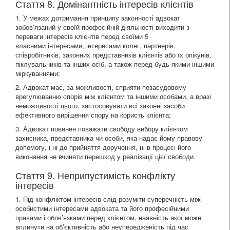
Стаття 8. Домінантність інтересів клієнтів
1. У межах дотримання принципу законності адвокат
зобов’язаний у своїй професійній діяльності виходити з
переваги інтересів клієнтів перед своїми 5
власними інтересами, інтересами колег, партнерів,
співробітників, законних представників клієнтів або їх опікунів,
піклувальників та інших осіб, а також перед будь-якими іншими
міркуваннями;
2. Адвокат має, за можливості, сприяти позасудовому
врегулюванню спорів між клієнтом та іншими особами, а вразі
неможливості цього, застосовувати всі законні засоби
ефективного вирішення спору на користь клієнта;
3. Адвокат повинен поважати свободу вибору клієнтом
захисника, представника чи особи, яка надає йому правову
допомогу, і ні до прийняття доручення, ні в процесі його
виконання не вчиняти перешкод у реалізації цієї свободи.
Стаття 9. Неприпустимість конфлікту
інтересів
1. Під конфліктом інтересів слід розуміти суперечність між
особистими інтересами адвоката та його професійними
правами і обов’язками перед клієнтом, наявність якої може
вплинути на об’єктивність або неупередженість під час