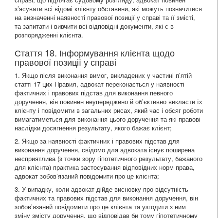
з’ясувати всі відомі клієнту обставини, які можуть позначитися
на визначенні наявності правової позиції у справі та її змісті,
та запитати і вивчити всі відповідні документи, які є в
розпорядженні клієнта.
Стаття 18. Інформування клієнта щодо
правової позиції у справі
1. Якщо після виконання вимог, викладених у частині п’ятій
статті 17 цих Правил, адвокат переконається у наявності
фактичних і правових підстав для виконання певного
доручення, він повинен неупереджено й об’єктивно викласти їх
клієнту і повідомити в загальних рисах, який час і обсяг роботи
вимагатиметься для виконання цього доручення та які правові
наслідки досягнення результату, якого бажає клієнт;
2. Якщо за наявності фактичних і правових підстав для
виконання доручення, свідомо для адвоката існує поширена
несприятлива (з точки зору гіпотетичного результату, бажаного
для клієнта) практика застосування відповідних норм права,
адвокат зобов’язаний повідомити про це клієнта;
3. У випадку, коли адвокат дійде висновку про відсутність
фактичних та правових підстав для виконання доручення, він
зобов’язаний повідомити про це клієнта та узгодити з ним
зміну змісту доручення, що відповідав би тому гіпотетичному