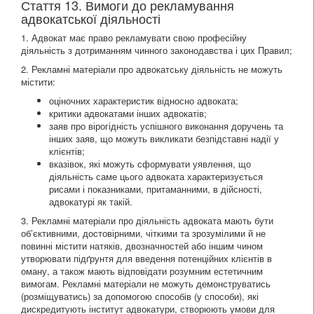
Стаття 13. Вимоги до рекламування
адвокатської діяльності
1. Адвокат має право рекламувати свою професійну
діяльність з дотриманням чинного законодавства і цих Правил;
2. Рекламні матеріали про адвокатську діяльність не можуть
містити:
оціночних характеристик відносно адвоката;
критики адвокатами інших адвокатів;
заяв про вірогідність успішного виконання доручень та
інших заяв, що можуть викликати безпідставні надії у
клієнтів;
вказівок, які можуть сформувати уявлення, що
діяльність саме цього адвоката характеризується
рисами і показниками, притаманними, в дійсності,
адвокатурі як такій.
3. Рекламні матеріали про діяльність адвоката мають бути
об’єктивними, достовірними, чіткими та зрозумілими й не
повинні містити натяків, двозначностей або іншим чином
утворювати підґрунтя для введення потенційних клієнтів в
оману, а також мають відповідати розумним естетичним
вимогам. Рекламні матеріали не можуть демонструватись
(розміщуватись) за допомогою способів (у способи), які
дискредитують інститут адвокатури, створюють умови для