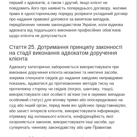
перший з адвокатів, а також і другий, якщо клієнт не
повідомить його про наявність попереднього договору, матиме
право в односторонньому порядку розірвати укладений договір
про надання правової допомоги за винятком випадків,
передбачених чинним законодавством України, коли відмова
адвоката від подальшого виконання професійних обов’язків
щодо клієнта не допускається.
Стаття 25. Дотримання принципу законності
на стадії виконання адвокатом доручення
клієнта
Адвокату категорично забороняється використовувати при
виконанні доручення клієнта незаконні та неетичні засоби,
зокрема спонукати свідків до надання завідомо неправдивих
показань, вдаватися до протизаконних методів тиску на
протилежну сторону чи свідків (погроз, шантажу, тощо),
використовувати свої особисті зв’язки (чи в окремих випадках
особливий статус) для впливу прямо або опосередковано на
суд або інший орган, перед яким він здійснює представництво,
або захист інтересів клієнтів, використовувати інформацію,
отриману від колишнього клієнта, конфіденційність якої
охороняється законом, використовувати інші засоби, що
суперечать чинному законодавству або цим Правилам.