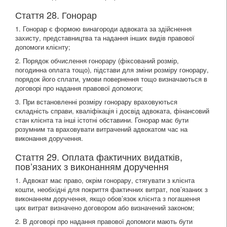
Стаття 28. Гонорар
1. Гонорар є формою винагороди адвоката за здійснення
захисту, представництва та надання інших видів правової
допомоги клієнту;
2. Порядок обчислення гонорару (фіксований розмір,
погодинна оплата тощо), підстави для зміни розміру гонорару,
порядок його сплати, умови повернення тощо визначаються в
договорі про надання правової допомоги;
3. При встановленні розміру гонорару враховуються
складність справи, кваліфікація і досвід адвоката, фінансовий
стан клієнта та інші істотні обставини. Гонорар має бути
розумним та враховувати витрачений адвокатом час на
виконання доручення.
Стаття 29. Оплата фактичних видатків,
пов’язаних з виконанням доручення
1. Адвокат має право, окрім гонорару, стягувати з клієнта
кошти, необхідні для покриття фактичних витрат, пов’язаних з
виконанням доручення, якщо обов’язок клієнта з погашення
цих витрат визначено договором або визначений законом;
2. В договорі про надання правової допомоги мають бути