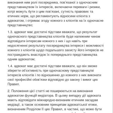
виконання ним ролі посередника, пов’язаної з одночасним
представництвом їх інтересів, включаючи переваги і ризики,
котрі можуть бути з цим пов’язані, сутність правових та
етичних норм, що регламентують відносини клієнта з
адвокатом, і отримає згоду кожного з клієнтів на їх одночасне
представництво;
1.3. адвокат має достатні підстави вважати, що результат
одночасного представництва клієнтів буде належним чином
відповідати інтересам кожного з них і що навіть при
недосягненні результату посередництва інтереси і можливості
кожного з клієнтів щодо подальшого захисту його інтересів не
постраждають внаслідок їх попереднього представництва
одним адвокатом;
1.4. адвокат має достатні підстави вважати, що він зможе
зберегти об’єктивність при одночасному представництві
інтересів клієнтів і по відношенню до кожного з них виконати
свої професійні обов’язки відповідно до закону і вимог цих
Правил.
2. Положення цієї статті не поширюються на виконання
адвокатом функцій медіатора. В цьому випадку дії адвоката
мають відповідати міжнародно-визнаним етичним засадам
медіації, а також основним принципам адвокатської етики,
визначеним Розділом ІІ цих Правил, в частині, що може бути