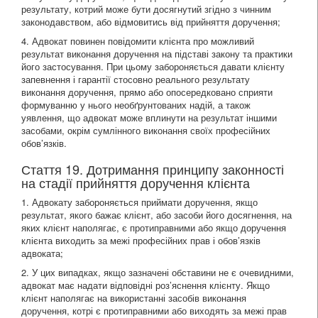
результату, котрий може бути досягнутий згідно з чинним
законодавством, або відмовитись від прийняття доручення;
4. Адвокат повинен повідомити клієнта про можливий
результат виконання доручення на підставі закону та практики
його застосування. При цьому забороняється давати клієнту
запевнення і гарантії стосовно реального результату
виконання доручення, прямо або опосередковано сприяти
формуванню у нього необґрунтованих надій, а також
уявлення, що адвокат може вплинути на результат іншими
засобами, окрім сумлінного виконання своїх професійних
обов’язків.
Стаття 19. Дотримання принципу законності
на стадії прийняття доручення клієнта
1. Адвокату забороняється приймати доручення, якщо
результат, якого бажає клієнт, або засоби його досягнення, на
яких клієнт наполягає, є протиправними або якщо доручення
клієнта виходить за межі професійних прав і обов’язків
адвоката;
2. У цих випадках, якщо зазначені обставини не є очевидними,
адвокат має надати відповідні роз’яснення клієнту. Якщо
клієнт наполягає на використанні засобів виконання
доручення, котрі є протиправними або виходять за межі прав