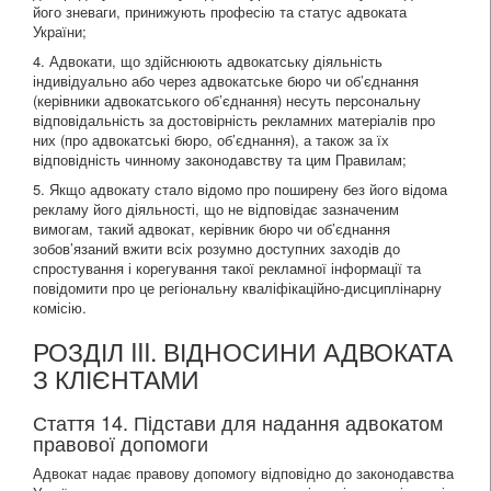
його зневаги, принижують професію та статус адвоката
України;
4. Адвокати, що здійснюють адвокатську діяльність
індивідуально або через адвокатське бюро чи об’єднання
(керівники адвокатського об’єднання) несуть персональну
відповідальність за достовірність рекламних матеріалів про
них (про адвокатські бюро, об’єднання), а також за їх
відповідність чинному законодавству та цим Правилам;
5. Якщо адвокату стало відомо про поширену без його відома
рекламу його діяльності, що не відповідає зазначеним
вимогам, такий адвокат, керівник бюро чи об’єднання
зобов’язаний вжити всіх розумно доступних заходів до
спростування і корегування такої рекламної інформації та
повідомити про це регіональну кваліфікаційно-дисциплінарну
комісію.
РОЗДІЛ III. ВІДНОСИНИ АДВОКАТА
З КЛІЄНТАМИ
Стаття 14. Підстави для надання адвокатом
правової допомоги
Адвокат надає правову допомогу відповідно до законодавства