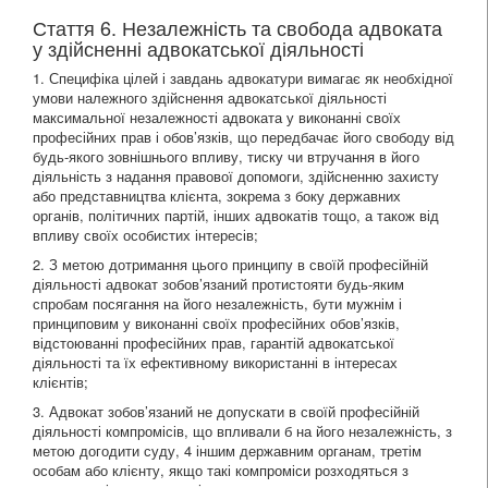
Стаття 6. Незалежність та свобода адвоката
у здійсненні адвокатської діяльності
1. Специфіка цілей і завдань адвокатури вимагає як необхідної
умови належного здійснення адвокатської діяльності
максимальної незалежності адвоката у виконанні своїх
професійних прав і обов’язків, що передбачає його свободу від
будь-якого зовнішнього впливу, тиску чи втручання в його
діяльність з надання правової допомоги, здійсненню захисту
або представництва клієнта, зокрема з боку державних
органів, політичних партій, інших адвокатів тощо, а також від
впливу своїх особистих інтересів;
2. З метою дотримання цього принципу в своїй професійній
діяльності адвокат зобов’язаний протистояти будь-яким
спробам посягання на його незалежність, бути мужнім і
принциповим у виконанні своїх професійних обов’язків,
відстоюванні професійних прав, гарантій адвокатської
діяльності та їх ефективному використанні в інтересах
клієнтів;
3. Адвокат зобов’язаний не допускати в своїй професійній
діяльності компромісів, що впливали б на його незалежність, з
метою догодити суду, 4 іншим державним органам, третім
особам або клієнту, якщо такі компроміси розходяться з