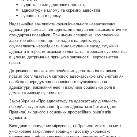
судів та інших державних органів;
адвокатури в цілому та окремих адвокатів;
суспільства в цілому.
Надзвичайна важливість функціонального навантаження
адвокатури вимагає від адвокатів слідування високим етичним
стандартам поведінки. При цьому специфіка, комплексний
характер обов’язків, що покладені на адвокатуру,
обумовлюють необхідність збалансування засад служіння
адвоката інтересам окремого клієнта та інтересам суспільства
в цілому, дотримання принципів законності і верховенства
права.
Дотримання адвокатами особливих деонтологічних вимог і
правил розглядається світовою адвокатською спільнотою як
необхідна передумова повноцінного функціонування
адвокатури, виконання нею її важливої соціальної ролі в
демократичному суспільстві.
Закон України «Про адвокатуру та адвокатську діяльність»
передбачає дотримання Правил адвокатської етики (далі –
Правила) як одного з основних професійних обов’язків
адвоката.
Виходячи з наведених міркувань, ці Правила мають на меті
уніфіковане закріплення традицій і досвіду української
адвокатури в сфері тлумачення норм адвокатської етики, а