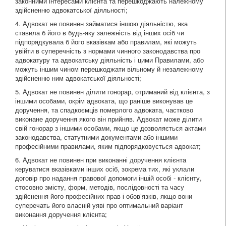
законними інтересами клієнта та перешкоджають належному
здійсненню адвокатської діяльності;
4. Адвокат не повинен займатися іншою діяльністю, яка
ставила б його в будь-яку залежність від інших осіб чи
підпорядкувала б його вказівкам або правилам, які можуть
увійти в суперечність з нормами чинного законодавства про
адвокатуру та адвокатську діяльність і цими Правилами, або
можуть іншим чином перешкоджати вільному й незалежному
здійсненню ним адвокатської діяльності;
5. Адвокат не повинен ділити гонорар, отриманий від клієнта, з
іншими особами, окрім адвоката, що раніше виконував це
доручення, та спадкоємців померлого адвоката, частково
виконане доручення якого він прийняв. Адвокат може ділити
свій гонорар з іншими особами, якщо це дозволяється актами
законодавства, статутними документами або іншими
професійними правилами, яким підпорядковується адвокат;
6. Адвокат не повинен при виконанні доручення клієнта
керуватися вказівками інших осіб, зокрема тих, які уклали
договір про надання правової допомоги іншій особі - клієнту,
стосовно змісту, форм, методів, послідовності та часу
здійснення його професійних прав і обов’язків, якщо вони
суперечать його власній уяві про оптимальний варіант
виконання доручення клієнта;