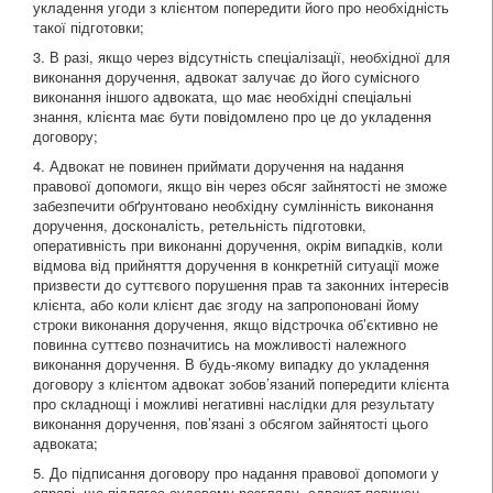
укладення угоди з клієнтом попередити його про необхідність
такої підготовки;
3. В разі, якщо через відсутність спеціалізації, необхідної для
виконання доручення, адвокат залучає до його сумісного
виконання іншого адвоката, що має необхідні спеціальні
знання, клієнта має бути повідомлено про це до укладення
договору;
4. Адвокат не повинен приймати доручення на надання
правової допомоги, якщо він через обсяг зайнятості не зможе
забезпечити обґрунтовано необхідну сумлінність виконання
доручення, досконалість, ретельність підготовки,
оперативність при виконанні доручення, окрім випадків, коли
відмова від прийняття доручення в конкретній ситуації може
призвести до суттєвого порушення прав та законних інтересів
клієнта, або коли клієнт дає згоду на запропоновані йому
строки виконання доручення, якщо відстрочка об’єктивно не
повинна суттєво позначитись на можливості належного
виконання доручення. В будь-якому випадку до укладення
договору з клієнтом адвокат зобов’язаний попередити клієнта
про складнощі і можливі негативні наслідки для результату
виконання доручення, пов’язані з обсягом зайнятості цього
адвоката;
5. До підписання договору про надання правової допомоги у
справі, що підлягає судовому розгляду, адвокат повинен