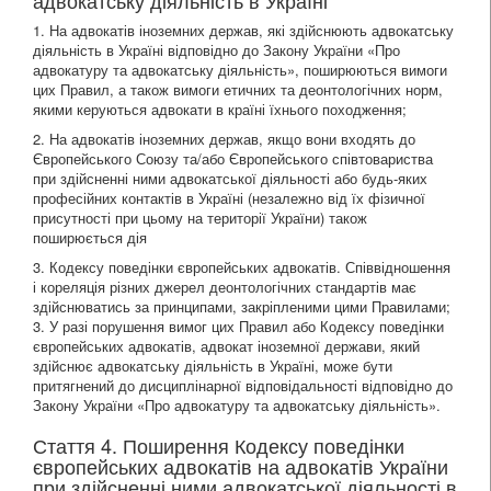
адвокатську діяльність в Україні
1. На адвокатів іноземних держав, які здійснюють адвокатську
діяльність в Україні відповідно до Закону України «Про
адвокатуру та адвокатську діяльність», поширюються вимоги
цих Правил, а також вимоги етичних та деонтологічних норм,
якими керуються адвокати в країні їхнього походження;
2. На адвокатів іноземних держав, якщо вони входять до
Європейського Союзу та/або Європейського співтовариства
при здійсненні ними адвокатської діяльності або будь-яких
професійних контактів в Україні (незалежно від їх фізичної
присутності при цьому на території України) також
поширюється дія
3. Кодексу поведінки європейських адвокатів. Співвідношення
і кореляція різних джерел деонтологічних стандартів має
здійснюватись за принципами, закріпленими цими Правилами;
3. У разі порушення вимог цих Правил або Кодексу поведінки
європейських адвокатів, адвокат іноземної держави, який
здійснює адвокатську діяльність в Україні, може бути
притягнений до дисциплінарної відповідальності відповідно до
Закону України «Про адвокатуру та адвокатську діяльність».
Стаття 4. Поширення Кодексу поведінки
європейських адвокатів на адвокатів України
при здійсненні ними адвокатської діяльності в