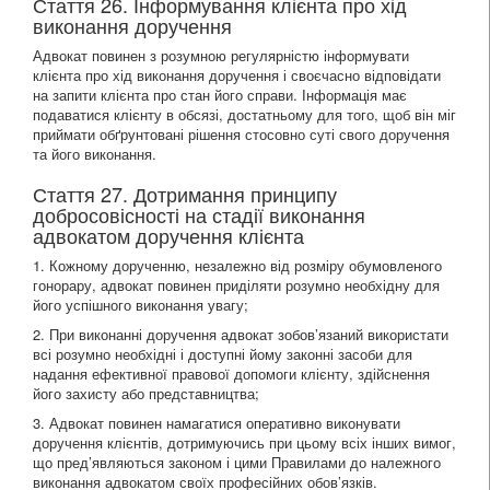
Стаття 26. Інформування клієнта про хід
виконання доручення
Адвокат повинен з розумною регулярністю інформувати
клієнта про хід виконання доручення і своєчасно відповідати
на запити клієнта про стан його справи. Інформація має
подаватися клієнту в обсязі, достатньому для того, щоб він міг
приймати обґрунтовані рішення стосовно суті свого доручення
та його виконання.
Стаття 27. Дотримання принципу
добросовісності на стадії виконання
адвокатом доручення клієнта
1. Кожному дорученню, незалежно від розміру обумовленого
гонорару, адвокат повинен приділяти розумно необхідну для
його успішного виконання увагу;
2. При виконанні доручення адвокат зобов’язаний використати
всі розумно необхідні і доступні йому законні засоби для
надання ефективної правової допомоги клієнту, здійснення
його захисту або представництва;
3. Адвокат повинен намагатися оперативно виконувати
доручення клієнтів, дотримуючись при цьому всіх інших вимог,
що пред’являються законом і цими Правилами до належного
виконання адвокатом своїх професійних обов’язків.