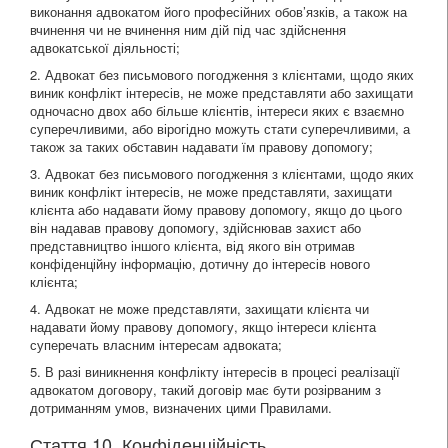
виконання адвокатом його професійних обов’язків, а також на
вчинення чи не вчинення ним дій під час здійснення
адвокатської діяльності;
2. Адвокат без письмового погодження з клієнтами, щодо яких
виник конфлікт інтересів, не може представляти або захищати
одночасно двох або більше клієнтів, інтереси яких є взаємно
суперечливими, або вірогідно можуть стати суперечливими, а
також за таких обставин надавати їм правову допомогу;
3. Адвокат без письмового погодження з клієнтами, щодо яких
виник конфлікт інтересів, не може представляти, захищати
клієнта або надавати йому правову допомогу, якщо до цього
він надавав правову допомогу, здійснював захист або
представництво іншого клієнта, від якого він отримав
конфіденційну інформацію, дотичну до інтересів нового
клієнта;
4. Адвокат не може представляти, захищати клієнта чи
надавати йому правову допомогу, якщо інтереси клієнта
суперечать власним інтересам адвоката;
5. В разі виникнення конфлікту інтересів в процесі реалізації
адвокатом договору, такий договір має бути розірваним з
дотриманням умов, визначених цими Правилами.
Стаття 10. Конфіденційність