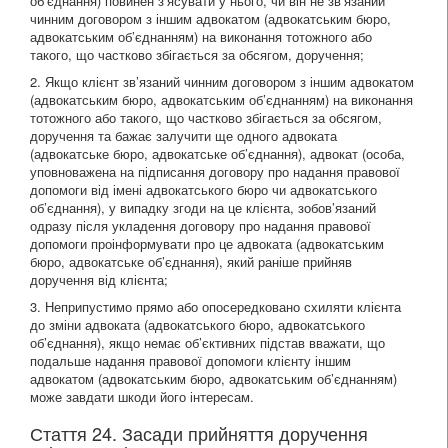
об’єднання) повинен з’ясувати у нього, чи він не зв’язаний
чинним договором з іншим адвокатом (адвокатським бюро,
адвокатським об’єднанням) на виконання тотожного або
такого, що частково збігається за обсягом, доручення;
2. Якщо клієнт зв’язаний чинним договором з іншим адвокатом
(адвокатським бюро, адвокатським об’єднанням) на виконання
тотожного або такого, що частково збігається за обсягом,
доручення та бажає залучити ще одного адвоката
(адвокатське бюро, адвокатське об’єднання), адвокат (особа,
уповноважена на підписання договору про надання правової
допомоги від імені адвокатського бюро чи адвокатського
об’єднання), у випадку згоди на це клієнта, зобов’язаний
одразу після укладення договору про надання правової
допомоги проінформувати про це адвоката (адвокатським
бюро, адвокатське об’єднання), який раніше прийняв
доручення від клієнта;
3. Неприпустимо прямо або опосередковано схиляти клієнта
до зміни адвоката (адвокатського бюро, адвокатського
об’єднання), якщо немає об’єктивних підстав вважати, що
подальше надання правової допомоги клієнту іншим
адвокатом (адвокатським бюро, адвокатським об’єднанням)
може завдати шкоди його інтересам.
Стаття 24. Засади прийняття доручення