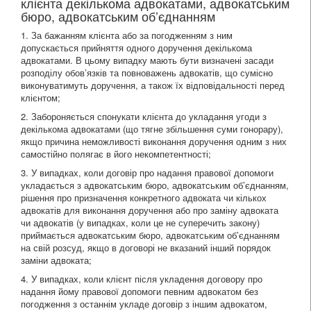
клієнта декількома адвокатами, адвокатським
бюро, адвокатським об’єднанням
1. За бажанням клієнта або за погодженням з ним
допускається прийняття одного доручення декількома
адвокатами. В цьому випадку мають бути визначені засади
розподілу обов’язків та повноважень адвокатів, що сумісно
виконуватимуть доручення, а також їх відповідальності перед
клієнтом;
2. Забороняється спонукати клієнта до укладання угоди з
декількома адвокатами (що тягне збільшення суми гонорару),
якщо причина неможливості виконання доручення одним з них
самостійно полягає в його некомпетентності;
3. У випадках, коли договір про надання правової допомоги
укладається з адвокатським бюро, адвокатським об’єднанням,
рішення про призначення конкретного адвоката чи кількох
адвокатів для виконання доручення або про заміну адвоката
чи адвокатів (у випадках, коли це не суперечить закону)
приймається адвокатським бюро, адвокатським об’єднанням
на свій розсуд, якщо в договорі не вказаний інший порядок
заміни адвоката;
4. У випадках, коли клієнт після укладення договору про
надання йому правової допомоги певним адвокатом без
погодження з останнім укладе договір з іншим адвокатом,