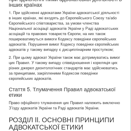
інших країнах
1. При здійсненні адвокатами України адвокатської діяльності
в інших країнах, які входять до Європейського Союзу та/або
Європейського співтовариства, за умови членства
Національної асоціації адвокатів України у Раді адвокатських
асоціацій та правових товариств Європи, на них також
поширюватимуться вимоги Кодексу поведінки європейських
адвокатів. Порушення вимог Кодексу поведінки європейських
адвокатів у такому випадку є дисциплінарним проступком;
2. При цьому адвокат України також має дотримуватись вимог
цих Правил. У такому випаду співвідношення і кореляція цих
різних джерел деонтологічних стандартів має здійснюватись
за принципами, закріпленими Кодексом поведінки
європейських адвокатів.
Стаття 5. Тлумачення Правил адвокатської
етики
Право офіційного тлумачення цих Правил належить виключно
З’їзду адвокатів України та Раді адвокатів України.
РОЗДІЛ II. ОСНОВНІ ПРИНЦИПИ
АДВОКАТСЬКОЇ ЕТИКИ