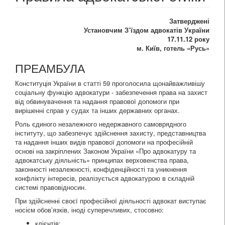
Затверджені
Установчим З’їздом адвокатів України
17.11.12 року
м. Київ, готель «Русь»
ПРЕАМБУЛА
Конституція України в статті 59 проголосила щонайважливішу
соціальну функцію адвокатури - забезпечення права на захист
від обвинувачення та надання правової допомоги при
вирішенні справ у судах та інших державних органах.
Роль єдиного незалежного недержавного самоврядного
інституту, що забезпечує здійснення захисту, представництва
та надання інших видів правової допомоги на професійній
основі на закріплених Законом України «Про адвокатуру та
адвокатську діяльність» принципах верховенства права,
законності незалежності, конфіденційності та уникнення
конфлікту інтересів, реалізується адвокатурою в складній
системі правовідносин.
При здійсненні своєї професійної діяльності адвокат виступає
носієм обов’язків, іноді суперечливих, стосовно:
клієнтів;