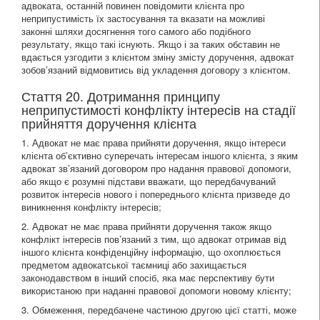
адвоката, останній повинен повідомити клієнта про
неприпустимість їх застосування та вказати на можливі
законні шляхи досягнення того самого або подібного
результату, якщо такі існують. Якщо і за таких обставин не
вдається узгодити з клієнтом зміну змісту доручення, адвокат
зобов’язаний відмовитись від укладення договору з клієнтом.
Стаття 20. Дотримання принципу
неприпустимості конфлікту інтересів на стадії
прийняття доручення клієнта
1. Адвокат не має права прийняти доручення, якщо інтереси
клієнта об’єктивно суперечать інтересам іншого клієнта, з яким
адвокат зв’язаний договором про надання правової допомоги,
або якщо є розумні підстави вважати, що передбачуваний
розвиток інтересів нового і попереднього клієнта призведе до
виникнення конфлікту інтересів;
2. Адвокат не має права прийняти доручення також якщо
конфлікт інтересів пов’язаний з тим, що адвокат отримав від
іншого клієнта конфіденційну інформацію, що охоплюється
предметом адвокатської таємниці або захищається
законодавством в інший спосіб, яка має перспективу бути
використаною при наданні правової допомоги новому клієнту;
3. Обмеження, передбачене частиною другою цієї статті, може