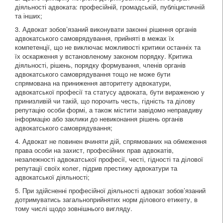
діяльності адвоката: професійній, громадській, публіцистичній
та інших;
3. Адвокат зобов’язаний виконувати законні рішення органів
адвокатського самоврядування, прийняті в межах їх
компетенції, що не виключає можливості критики останніх та
їх оскарження у встановленому законом порядку. Критика
діяльності, рішень, порядку формування, членів органів
адвокатського самоврядування тощо не може бути
спрямована на приниження авторитету адвокатури,
адвокатської професії та статусу адвоката, бути вираженою у
принизливій чи такій, що порочить честь, гідність та ділову
репутацію особи формі, а також містити завідомо неправдиву
інформацію або заклики до невиконання рішень органів
адвокатського самоврядування;
4. Адвокат не повинен вчиняти дій, спрямованих на обмеження
права особи на захист, професійних прав адвокатів,
незалежності адвокатської професії, честі, гідності та ділової
репутації своїх колег, підрив престижу адвокатури та
адвокатської діяльності;
5. При здійсненні професійної діяльності адвокат зобов’язаний
дотримуватись загальноприйнятих норм ділового етикету, в
тому числі щодо зовнішнього вигляду.