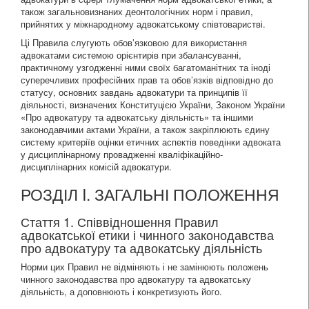
також загальновизнаних деонтологічних норм і правил,
прийнятих у міжнародному адвокатському співтоваристві.
Ці Правила слугують обов’язковою для використання
адвокатами системою орієнтирів при збалансуванні,
практичному узгодженні ними своїх багатоманітних та іноді
суперечливих професійних прав та обов’язків відповідно до
статусу, основних завдань адвокатури та принципів її
діяльності, визначених Конституцією України, Законом України
«Про адвокатуру та адвокатську діяльність» та іншими
законодавчими актами України, а також закріплюють єдину
систему критеріїв оцінки етичних аспектів поведінки адвоката
у дисциплінарному провадженні кваліфікаційно-
дисциплінарних комісій адвокатури.
РОЗДІЛ I. ЗАГАЛЬНІ ПОЛОЖЕННЯ
Стаття 1. Співвідношення Правил
адвокатської етики і чинного законодавства
про адвокатуру та адвокатську діяльність
Норми цих Правил не відміняють і не замінюють положень
чинного законодавства про адвокатуру та адвокатську
діяльність, а доповнюють і конкретизують його.