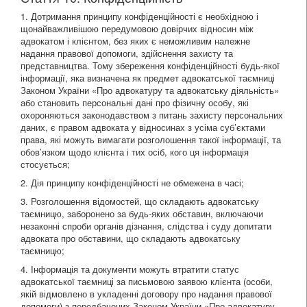
1. Дотримання принципу конфіденційності є необхідною і
щонайважливішою передумовою довірчих відносин між
адвокатом і клієнтом, без яких є неможливим належне
надання правової допомоги, здійснення захисту та
представництва. Тому збереження конфіденційності будь-якої
інформації, яка визначена як предмет адвокатської таємниці
Законом України «Про адвокатуру та адвокатську діяльність»
або становить персональні дані про фізичну особу, які
охороняються законодавством з питань захисту персональних
даних, є правом адвоката у відносинах з усіма суб’єктами
права, які можуть вимагати розголошення такої інформації, та
обов’язком щодо клієнта і тих осіб, кого ця інформація
стосується;
2. Дія принципу конфіденційності не обмежена в часі;
3. Розголошення відомостей, що складають адвокатську
таємницю, заборонено за будь-яких обставин, включаючи
незаконні спроби органів дізнання, слідства і суду допитати
адвоката про обставини, що складають адвокатську
таємницю;
4. Інформація та документи можуть втратити статус
адвокатської таємниці за письмовою заявою клієнта (особи,
якій відмовлено в укладенні договору про надання правової
допомоги) з передбачених Законом України «Про адвокатуру