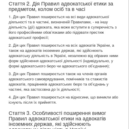
Стаття 2. Дія Правил адвокатської етики за
предметом, колом осіб та в часі
1. Дія цих Правил поширюється на всі види адвокатської
діяльності та в частині, визначеній Правилами, - на іншу
діяльність (дії) адвоката, яка може вступити в суперечність з
його професійними обов’язками або підірвати престиж
адвокатської професії;
2. Дія цих Правил поширюється на всіх адвокатів України, а
також на адвокатів іноземних держав, які здійснюють
адвокатську діяльність в Україні, незалежно від обраних ними
форм здійснення адвокатської діяльності (індивідуально, у
формі адвокатського бюро чи адвокатського об’єднання);
3. Дія цих Правил поширюється також на членів органів
адвокатського самоврядування, помічників та стажистів
адвокатів, працівників адвокатських бюро та об’єднань у
частині, яка застосовна до їх діяльності;
4. Дія цих Правил поширюється на відносини, що виникли або
існують після їх прийняття.
Стаття 3. Особливості поширення вимог
Правил адвокатської етики на адвокатів
іноземних держав, які здійснюють