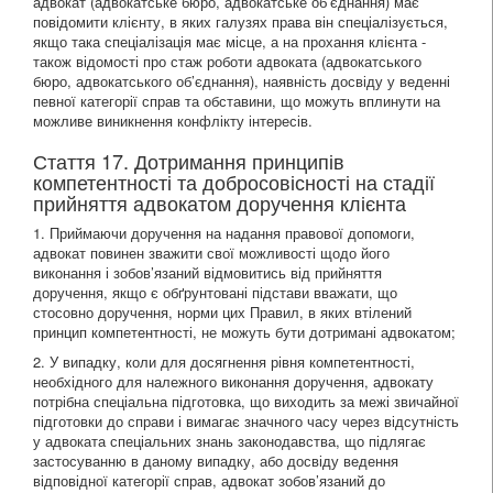
адвокат (адвокатське бюро, адвокатське об’єднання) має
повідомити клієнту, в яких галузях права він спеціалізується,
якщо така спеціалізація має місце, а на прохання клієнта -
також відомості про стаж роботи адвоката (адвокатського
бюро, адвокатського об’єднання), наявність досвіду у веденні
певної категорії справ та обставини, що можуть вплинути на
можливе виникнення конфлікту інтересів.
Стаття 17. Дотримання принципів
компетентності та добросовісності на стадії
прийняття адвокатом доручення клієнта
1. Приймаючи доручення на надання правової допомоги,
адвокат повинен зважити свої можливості щодо його
виконання і зобов’язаний відмовитись від прийняття
доручення, якщо є обґрунтовані підстави вважати, що
стосовно доручення, норми цих Правил, в яких втілений
принцип компетентності, не можуть бути дотримані адвокатом;
2. У випадку, коли для досягнення рівня компетентності,
необхідного для належного виконання доручення, адвокату
потрібна спеціальна підготовка, що виходить за межі звичайної
підготовки до справи і вимагає значного часу через відсутність
у адвоката спеціальних знань законодавства, що підлягає
застосуванню в даному випадку, або досвіду ведення
відповідної категорії справ, адвокат зобов’язаний до