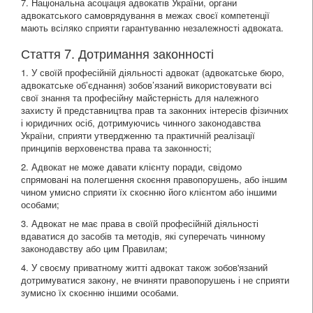
7. Національна асоціація адвокатів України, органи
адвокатського самоврядування в межах своєї компетенції
мають всіляко сприяти гарантуванню незалежності адвоката.
Стаття 7. Дотримання законності
1. У своїй професійній діяльності адвокат (адвокатське бюро,
адвокатське об’єднання) зобов’язаний використовувати всі
свої знання та професійну майстерність для належного
захисту й представництва прав та законних інтересів фізичних
і юридичних осіб, дотримуючись чинного законодавства
України, сприяти утвердженню та практичній реалізації
принципів верховенства права та законності;
2. Адвокат не може давати клієнту поради, свідомо
спрямовані на полегшення скоєння правопорушень, або іншим
чином умисно сприяти їх скоєнню його клієнтом або іншими
особами;
3. Адвокат не має права в своїй професійній діяльності
вдаватися до засобів та методів, які суперечать чинному
законодавству або цим Правилам;
4. У своєму приватному житті адвокат також зобов'язаний
дотримуватися закону, не вчиняти правопорушень і не сприяти
зумисно їх скоєнню іншими особами.